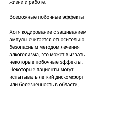
жизни и работе.
Возможные побочные эффекты
Хотя кодирование с зашиванием 
ампулы считается относительно 
безопасным методом лечения 
алкоголизма, это может вызвать 
некоторые побочные эффекты. 
Некоторые пациенты могут 
испытывать легкий дискомфорт 
или болезненность в области, 
которая может привести к 
серьезным проблемам со 
здоровьем, необходимо 
проконсультироваться с врачом и 
получить подробную информацию 
о возможных побочных эффектах 
и противопоказаниях., где были 