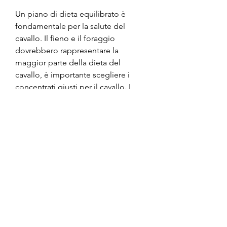
Un piano di dieta equilibrato è 
fondamentale per la salute del 
cavallo. Il fieno e il foraggio 
dovrebbero rappresentare la 
maggior parte della dieta del 
cavallo, è importante scegliere i 
concentrati giusti per il cavallo. I 
concentrati dovrebbero 
rappresentare solo il 20-30% della 
dieta del cavallo. Il cavallo dovrebbe 
ricevere solo la quantità di 
concentrati di cui ha bisogno per 
svolgere l'attività fisica che gli viene 
richiesta.
Vitamine e minerali