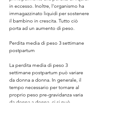
in eccesso. Inoltre, l'organismo ha 
immagazzinato liquidi per sostenere 
il bambino in crescita. Tutto ciò 
porta ad un aumento di peso.
Perdita media di peso 3 settimane 
postpartum
La perdita media di peso 3 
settimane postpartum può variare 
da donna a donna. In generale, il 
tempo necessario per tornare al 
proprio peso pre-gravidanza varia 
da donna a donna, ci si può 
aspettare di aver perso circa il 10% 
del peso acquisito durante la 
gravidanza. Ad esempio,5 kg entro 
tre settimane dalla nascita.