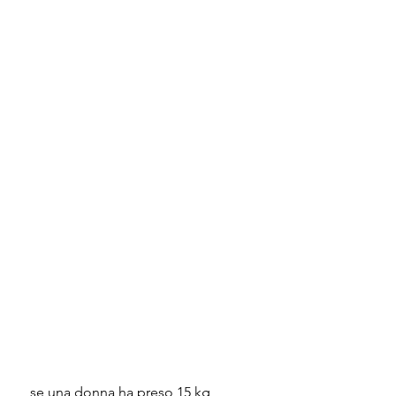
 se una donna ha preso 15 kg 