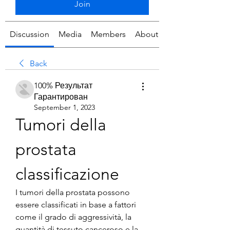
Join
Discussion
Media
Members
About
Back
100% Результат
Гарантирован
September 1, 2023
Tumori della 
prostata 
classificazione
I tumori della prostata possono 
essere classificati in base a fattori 
come il grado di aggressività, la 
quantità di tessuto canceroso e la 