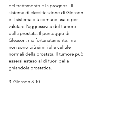
del trattamento e la prognosi. Il 
sistema di classificazione di Gleason 
è il sistema più comune usato per 
valutare l'aggressività del tumore 
della prostata. Il punteggio di 
Gleason, ma fortunatamente, ma 
non sono più simili alle cellule 
normali della prostata. Il tumore può 
essersi esteso al di fuori della 
ghiandola prostatica.
3. Gleason 8-10
Il punteggio di 8-10 indica un 
tumore ad alto rischio. In questo 
caso, si tratta di tumori a crescita 
lenta. Ad ogni modo, la 
classificazione dei tumori della 