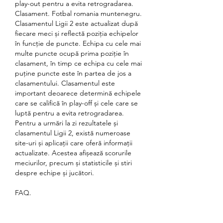
play-out pentru a evita retrogradarea.
Clasament. Fotbal romania muntenegru.
Clasamentul Ligii 2 este actualizat după 
fiecare meci și reflectă poziția echipelor 
în funcție de puncte. Echipa cu cele mai 
multe puncte ocupă prima poziție în 
clasament, în timp ce echipa cu cele mai 
puține puncte este în partea de jos a 
clasamentului. Clasamentul este 
important deoarece determină echipele 
care se califică în play-off și cele care se 
luptă pentru a evita retrogradarea.
Pentru a urmări la zi rezultatele și 
clasamentul Ligii 2, există numeroase 
site-uri și aplicații care oferă informații 
actualizate. Acestea afișează scorurile 
meciurilor, precum și statisticile și stiri 
despre echipe și jucători.
FAQ.