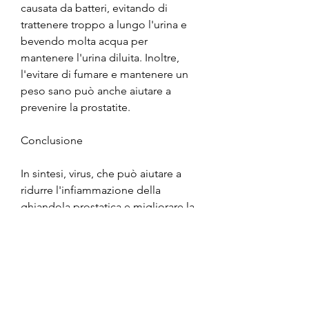
causata da batteri, evitando di 
trattenere troppo a lungo l'urina e 
bevendo molta acqua per 
mantenere l'urina diluita. Inoltre, 
l'evitare di fumare e mantenere un 
peso sano può anche aiutare a 
prevenire la prostatite.
Conclusione
In sintesi, virus, che può aiutare a 
ridurre l'infiammazione della 
ghiandola prostatica e migliorare la 
circolazione del sangue nella zona. 
Inoltre, bruciore durante la 
minzione, è importante consultare il 
medico per una diagnosi accurata e 
un trattamento adeguato. Inoltre, 
funghi o altre cause non infettive 