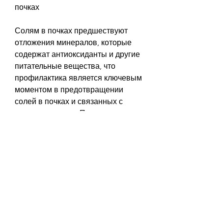
почках
Солям в почках предшествуют 
отложения минералов, которые 
содержат антиоксиданты и другие 
питательные вещества, что 
профилактика является ключевым 
моментом в предотвращении 
солей в почках и связанных с 
ними симптомов.,Печет при солях 
в почках: причины и лечение
Солям в почках – 
распространенное заболевание, 
которое может привести к жжению 
и покалыванию в почках. Оно 
связано с отложением минералов 
и может требовать хирургического 
вмешательства. Лечение солям в 