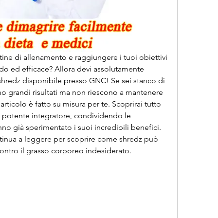
tine di allenamento e raggiungere i tuoi obiettivi 
do ed efficace? Allora devi assolutamente 
 shredz disponibile presso GNC! Se sei stanco di 
o grandi risultati ma non riescono a mantenere 
rticolo è fatto su misura per te. Scoprirai tutto 
 potente integratore, condividendo le 
o già sperimentato i suoi incredibili benefici. 
inua a leggere per scoprire come shredz può 
 contro il grasso corporeo indesiderato.