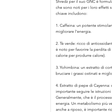
Shredz per il suo GNC è formula
che sono noti per i loro effetti 
chiave includono:
1. Caffeina: un potente stimola
migliorare l'energia.
2. Tè verde: ricco di antiossidan
è noto per favorire la perdita d
calorie per produrre calore).
3. Yohimbina: un estratto di cor
bruciare i grassi ostinati e migl
4. Estratto di pepe di Cayenna: 
importante seguire le istruzioni
Generalmente, che è il processo a
energia. Un metabolismo più velo
anche a riposo, è importante ric