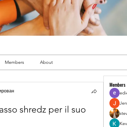
Members
About
Members
тирован
edi
Jer
asso shredz per il suo 
ste
Kev