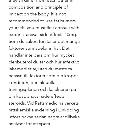
they all differ from each other in 
composition and principle of 
impact on the body. It is not 
recommended to use fat burners 
yourself, you must first consult with 
experts, anavar side effects 10mg. 
Som du sakert forstar ar det manga 
faktorer som spelar in har. Det 
handlar inte bara om hur mycket 
clenbuterol du tar och hur effektivt 
lakemedlet ar, utan du maste ta 
hansyn till faktorer som din kropps 
kondition, den aktuella 
traningsplanen och karaktaren pa 
din kost, anavar side effects 
steroids. Vid Rattsmedicinalverkets 
rattskemiska avdelning i Linkoping 
utfors ocksa sedan nagra ar tillbaka 
analyser for att spara 