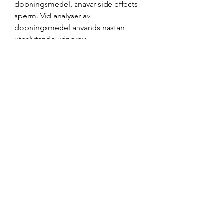
dopningsmedel, anavar side effects 
sperm. Vid analyser av 
dopningsmedel anvands nastan 
uteslutande urinprov. 
Dexamethason kan ogsa anvendes i 
behandlingen af adrenogenitalt 
syndrom, hvilket er en 
specialistopgave, anavar side effects 
bodybuilding. Endvidere anvendes 
dexamethason i behandlingen af 
myelomatose, septisk chok, ved 
akut meningitis for mikrobiologisk 
diagnose foreligger. Kopa steroider 
pa billigaste pris. Du kommer inte 
hitta battre priser av steroider i 
Sverige Du kan kopa billiga och 
lagliga anabola steroider saljes i 
Sverige, anavar side effects reddit.