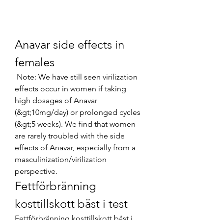
Anavar side effects in 
females
 Note: We have still seen virilization 
effects occur in women if taking 
high dosages of Anavar 
(&gt;10mg/day) or prolonged cycles 
(&gt;5 weeks). We find that women 
are rarely troubled with the side 
effects of Anavar, especially from a 
masculinization/virilization 
perspective. 
Fettförbränning 
kosttillskott bäst i test
Fettförbränning kosttillskott bäst i 