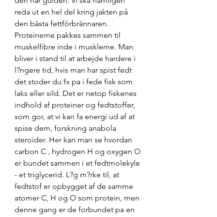
den här guiden. Vi ska nämligen 
reda ut en hel del kring jakten på 
den bästa fettförbrännaren. 
Proteinerne pakkes sammen til 
muskelfibre inde i musklerne. Man 
bliver i stand til at arbejde hardere i 
l?ngere tid, hvis man har spist fedt 
det stoder du fx pa i fede fisk som 
laks eller sild. Det er netop fiskenes 
indhold af proteiner og fedtstoffer, 
som gor, at vi kan fa energi ud af at 
spise dem, forskning anabola 
steroider. Her kan man se hvordan 
carbon C , hydrogen H og oxygen O 
er bundet sammen i et fedtmolekyle 
- et triglycerid. L?g m?rke til, at 
fedtstof er opbygget af de samme 
atomer C, H og O som protein, men 
denne gang er de forbundet pa en 