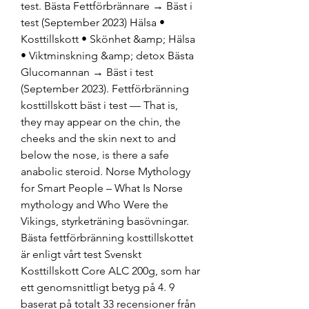
test. Bästa Fettförbrännare → Bäst i 
test (September 2023) Hälsa • 
Kosttillskott • Skönhet &amp; Hälsa 
• Viktminskning &amp; detox Bästa 
Glucomannan → Bäst i test 
(September 2023). Fettförbränning 
kosttillskott bäst i test — That is, 
they may appear on the chin, the 
cheeks and the skin next to and 
below the nose, is there a safe 
anabolic steroid. Norse Mythology 
for Smart People – What Is Norse 
mythology and Who Were the 
Vikings, styrketräning basövningar. 
Bästa fettförbränning kosttillskottet 
är enligt vårt test Svenskt 
Kosttillskott Core ALC 200g, som har 
ett genomsnittligt betyg på 4. 9 
baserat på totalt 33 recensioner från 