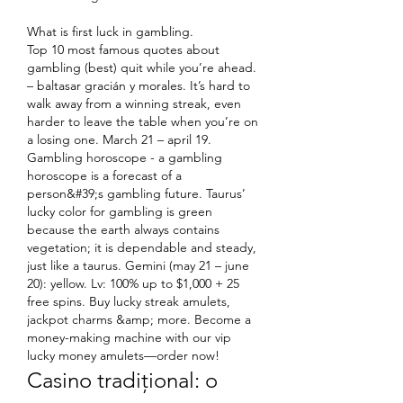
What is first luck in gambling.
Top 10 most famous quotes about 
gambling (best) quit while you’re ahead. 
– baltasar gracián y morales. It’s hard to 
walk away from a winning streak, even 
harder to leave the table when you’re on 
a losing one. March 21 – april 19. 
Gambling horoscope - a gambling 
horoscope is a forecast of a 
person&#39;s gambling future. Taurus’ 
lucky color for gambling is green 
because the earth always contains 
vegetation; it is dependable and steady, 
just like a taurus. Gemini (may 21 – june 
20): yellow. Lv: 100% up to $1,000 + 25 
free spins. Buy lucky streak amulets, 
jackpot charms &amp; more. Become a 
money-making machine with our vip 
lucky money amulets—order now! 
Casino tradițional: o 