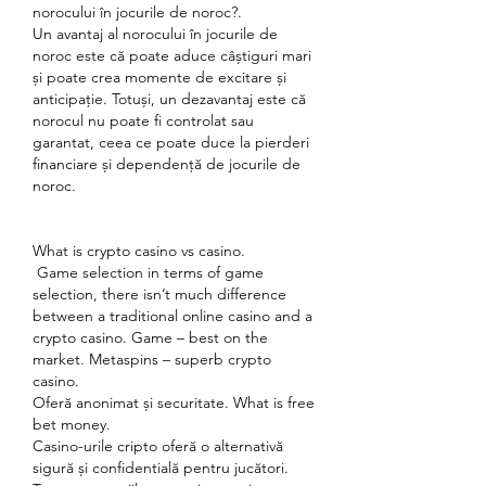
norocului în jocurile de noroc?.
Un avantaj al norocului în jocurile de 
noroc este că poate aduce câștiguri mari 
și poate crea momente de excitare și 
anticipație. Totuși, un dezavantaj este că 
norocul nu poate fi controlat sau 
garantat, ceea ce poate duce la pierderi 
financiare și dependență de jocurile de 
noroc.
What is crypto casino vs casino.
 Game selection in terms of game 
selection, there isn’t much difference 
between a traditional online casino and a 
crypto casino. Game – best on the 
market. Metaspins – superb crypto 
casino. 
Oferă anonimat și securitate. What is free 
bet money.
Casino-urile cripto oferă o alternativă 
sigură și confidentială pentru jucători. 