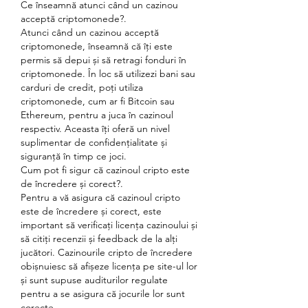
Ce înseamnă atunci când un cazinou 
acceptă criptomonede?.
Atunci când un cazinou acceptă 
criptomonede, înseamnă că îți este 
permis să depui și să retragi fonduri în 
criptomonede. În loc să utilizezi bani sau 
carduri de credit, poți utiliza 
criptomonede, cum ar fi Bitcoin sau 
Ethereum, pentru a juca în cazinoul 
respectiv. Aceasta îți oferă un nivel 
suplimentar de confidențialitate și 
siguranță în timp ce joci.
Cum pot fi sigur că cazinoul cripto este 
de încredere și corect?.
Pentru a vă asigura că cazinoul cripto 
este de încredere și corect, este 
important să verificați licența cazinoului și 
să citiți recenzii și feedback de la alți 
jucători. Cazinourile cripto de încredere 
obișnuiesc să afișeze licența pe site-ul lor 
și sunt supuse auditurilor regulate 
pentru a se asigura că jocurile lor sunt 
corecte.