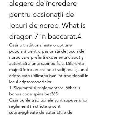
alegere de încredere 
pentru pasionații de 
jocuri de noroc. What is 
dragon 7 in baccarat.4
Casino tradițional este o opțiune 
populară pentru pasionații de jocuri de 
noroc care preferă experiența clasică și 
autentică a unui cazinou fizic. Diferența 
majoră între un cazinou tradițional și unul 
cripto este utilizarea banilor tradiționali în 
locul criptomonedelor.
1. Siguranță și reglementare. What is 
bonus code spins bet365.
Cazinourile tradiționale sunt supuse unor 
reglementări stricte și sunt 
supravegheate de autoritățile de 
reglementare a jocurilor de noroc. Acest 
lucru asigură că jocurile sunt corecte și 
că jucătorii sunt protejați împotriva 
fraudei sau a comportamentului neloial. 