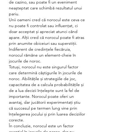
de cazino, sau poate fi un eveniment 
neașteptat care schimbă rezultatul unui 
pariu.
Unii oameni cred că norocul este ceva ce 
nu poate fi controlat sau influențat, ci 
doar acceptat și apreciat atunci când 
apare. Alții cred că norocul poate fi atras 
prin anumite obiceiuri sau superstiții. 
Indiferent de credințele fiecăruia, 
norocul rămâne un element-cheie în 
jocurile de noroc.
Totuși, norocul nu este singurul factor 
care determină câștigurile în jocurile de 
noroc. Abilitățile și strategiile de joc, 
capacitatea de a calcula probabilitățile și 
de a lua decizii înțelepte sunt la fel de 
importante. Norocul poate oferi un 
avantaj, dar jucătorii experimentați știu 
că succesul pe termen lung vine prin 
înțelegerea jocului și prin luarea deciziilor 
corecte.
În concluzie, norocul este un factor 
esențial în jocurile de noroc, dar nu 