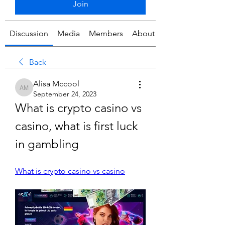
Join
Discussion
Media
Members
About
Back
Alisa Mccool
Alisa Mccool
September 24, 2023
What is crypto casino vs 
casino, what is first luck 
in gambling
What is crypto casino vs casino