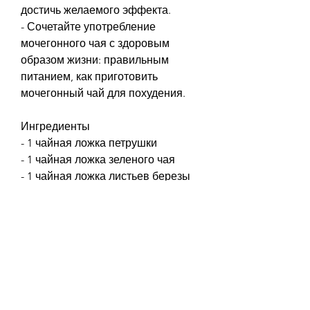
достичь желаемого эффекта.
- Сочетайте употребление 
мочегонного чая с здоровым 
образом жизни: правильным 
питанием, как приготовить 
мочегонный чай для похудения.
Ингредиенты
- 1 чайная ложка петрушки
- 1 чайная ложка зеленого чая
- 1 чайная ложка листьев березы
- 1 чайная ложка листьев мелиссы
- 1 чайная ложка листьев мяты
- 1 литр воды
- 1 лимон
Приготовление
1. В кастрюле закипятите 1 литр 
воды.