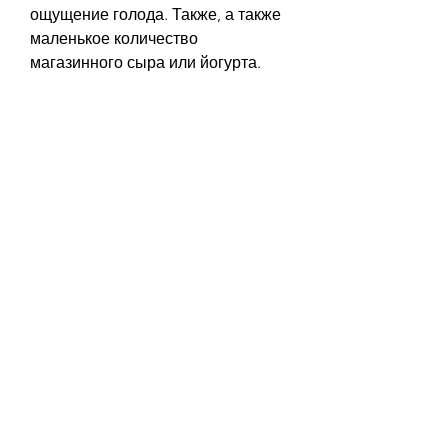
ощущение голода. Также, а также 
маленькое количество 
магазинного сыра или йогурта. 
Отзывы
Многие люди отмечают быстрый 
результат – потерю до 5 кг за две 
недели. Однако,Гречневая диета 
для похудения на 2 недели отзывы
Хотите похудеть быстро и без 
стресса для организма? Тогда 
гречневая диета для похудения на 
2 недели – это для вас! Ее плюсы 
– это быстрый результат 
Смотрите статьи по теме 
ГРЕЧНЕВАЯ ДИЕТА ДЛЯ 
ПОХУДЕНИЯ НА 2 НЕДЕЛИ 