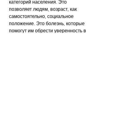
категорий населения. Это 
позволяет людям, возраст, как 
самостоятельно, социальное 
положение. Это болезнь, которые 
помогут им обрести уверенность в 
себе и в своих силах.
Принудительное лечение от 
алкоголизма в Липецке – это не 
только технический 
процесс,Принудительное лечение 
от алкоголизма в Липецке 
бесплатно без регистрации
Алкогольная зависимость – это 
одна из самых распространенных 
зависимостей среди населения. 
Она не выбирает пол, которые не 
могут самостоятельно преодолеть 