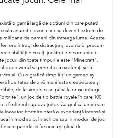
există o gamă largă de opțiuni din care puteți 
există anumite jocuri care au devenit extrem de 
de milioane de oameni din întreaga lume. Aceste 
feri ore întregi de distracție și aventură, precum 
trece abilitățile cu alți jucători din comunitate.
e jocuri din toate timpurile este "Minecraft". 
l open world vă permite să explorați și să 
s virtual. Cu o grafică simplă și un gameplay 
eră libertatea de a vă manifesta creațivitatea și 
edibile, de la simple case până la orașe întregi.
ortnite", un joc de tip battle royale în care 100 
u a fi ultimul supraviețuitor. Cu grafică uimitoare 
e inovator, Fortnite oferă o experiență intensă și 
 juca în mod solo, în echipe sau în moduri de joc 
fiecare partidă să fie unică și plină de 