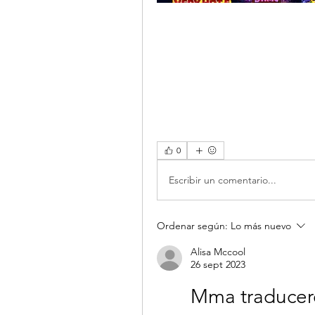
0
Escribir un comentario...
Ordenar según:
Lo más nuevo
Alisa Mccool
26 sept 2023
Mma traducer