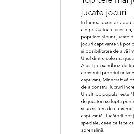
jucate jocuri
În lumea jocurilor video 
alege. Cu toate acestea, 
populare și sunt jucate 
jocuri captivante vă pot o
și posibilitatea de a vă în
Unul dintre cele mai jucat
Acest joc sandbox de tipu
construiți propriul univer
captivant, Minecraft vă of
de a construi lucruri incr
Un alt joc popular este "F
de jucători se luptă pentr
și un sistem de construcți
captivantă. Jucătorii pot
speciale, ceea ce face ca 
adrenalină.