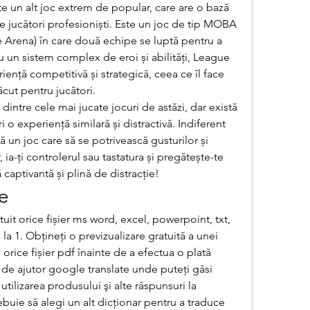
 un alt joc extrem de popular, care are o bază 
de jucători profesioniști. Este un joc de tip MOBA 
e Arena) în care două echipe se luptă pentru a 
 un sistem complex de eroi și abilități, League 
ență competitivă și strategică, ceea ce îl face 
ăcut pentru jucători.
intre cele mai jucate jocuri de astăzi, dar există 
 o experiență similară și distractivă. Indiferent 
ă un joc care să se potrivească gusturilor și 
, ia-ți controlerul sau tastatura și pregătește-te 
 captivantă și plină de distracție!
e
a 1. Obțineți o previzualizare gratuită a unei 
 orice fișier pdf înainte de a efectua o plată 
 de ajutor google translate unde puteţi găsi 
 utilizarea produsului şi alte răspunsuri la 
ebuie să alegi un alt dicționar pentru a traduce 