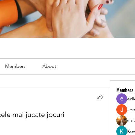
Members
About
Members
edi
Jer
le mai jucate jocuri
ste
Kev