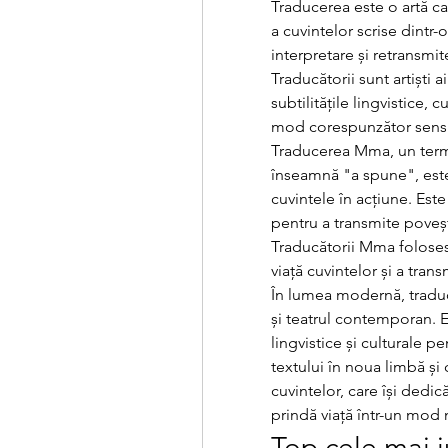
Traducerea este o artă ca
a cuvintelor scrise dintr
interpretare și retransmite
Traducătorii sunt artiști ai
subtilitățile lingvistice, 
mod corespunzător sensul
Traducerea Mma, un terme
înseamnă "a spune", este
cuvintele în acțiune. Este
pentru a transmite povești
Traducătorii Mma folosesc 
viață cuvintelor și a tran
În lumea modernă, traducăt
și teatrul contemporan. E
lingvistice și culturale pe
textului în noua limbă și 
cuvintelor, care își dedică
prindă viață într-un mod 
Top cele mai j