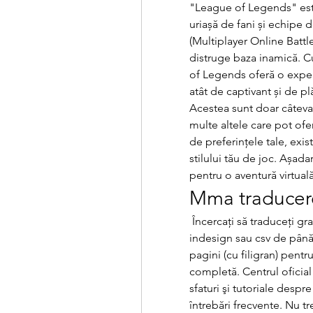
"League of Legends" este
uriașă de fani și echipe 
(Multiplayer Online Battl
distruge baza inamică. Cu
of Legends oferă o experi
atât de captivant și de pl
Acestea sunt doar câteva d
multe altele care pot oferi
de preferințele tale, exist
stilului tău de joc. Așadar
pentru o aventură virtuală
Mma traducer
 Încercați să traduceți gratuit orice fișier ms word, excel, powerpoint, txt, 
indesign sau csv de până l
pagini (cu filigran) pentru
completă. Centrul oficial
sfaturi şi tutoriale despre
întrebări frecvente. Nu tr