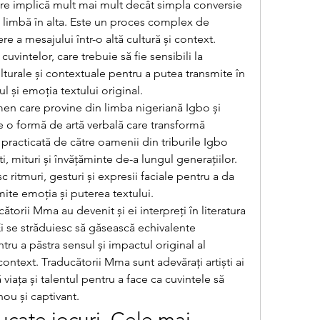
re implică mult mai mult decât simpla conversie 
-o limbă în alta. Este un proces complex de 
re a mesajului într-o altă cultură și context. 
 cuvintelor, care trebuie să fie sensibili la 
culturale și contextuale pentru a putea transmite în 
 și emoția textului original.
n care provine din limba nigeriană Igbo și 
 o formă de artă verbală care transformă 
 practicată de către oamenii din triburile Igbo 
, mituri și învățăminte de-a lungul generațiilor. 
ritmuri, gesturi și expresii faciale pentru a da 
smite emoția și puterea textului.
orii Mma au devenit și ei interpreți în literatura 
i se străduiesc să găsească echivalente 
ntru a păstra sensul și impactul original al 
context. Traducătorii Mma sunt adevărați artiști ai 
 viața și talentul pentru a face ca cuvintele să 
nou și captivant.
ucate jocuri. Cele mai 