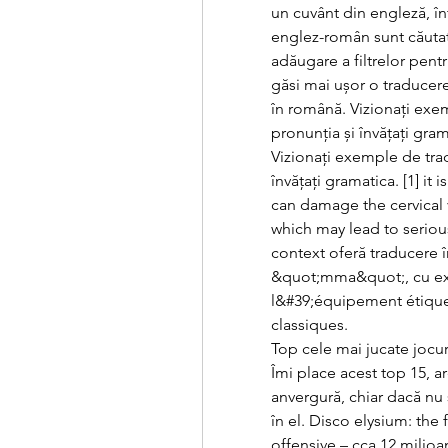
un cuvânt din engleză, înt
englez-român sunt căutate
adăugare a filtrelor pentr
găsi mai ușor o traducere
în română. Vizionați exem
pronunția și învățați gram
Vizionați exemple de trad
învățați gramatica. [1] it
can damage the cervical 
which may lead to serious
context oferă traducere î
&quot;mma&quot;, cu exe
l&#39;équipement étiquet
classiques. 
Top cele mai jucate jocur
Îmi place acest top 15, are
anvergură, chiar dacă nu 
în el. Disco elysium: the fi
offensive – cca 12 milioan