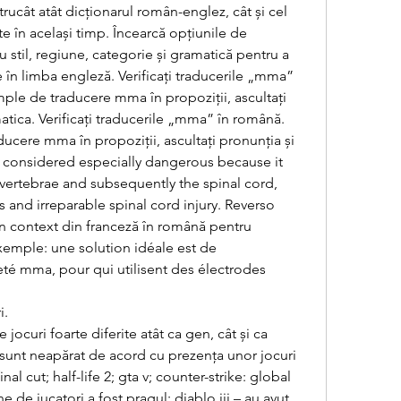
rucât atât dicționarul român-englez, cât și cel 
 în același timp. Încearcă opțiunile de 
u stil, regiune, categorie și gramatică pentru a 
 în limba engleză. Verificați traducerile „mma” 
ple de traducere mma în propoziții, ascultați 
atica. Verificați traducerile „mma” în română. 
ucere mma în propoziții, ascultați pronunția și 
 is considered especially dangerous because it 
vertebrae and subsequently the spinal cord, 
 and irreparable spinal cord injury. Reverso 
n context din franceză în română pentru 
mple: une solution idéale est de 
é mma, pour qui utilisent des électrodes 
i.
 jocuri foarte diferite atât ca gen, cât și ca 
sunt neapărat de acord cu prezența unor jocuri 
nal cut; half-life 2; gta v; counter-strike: global 
e de jucatori a fost pragul; diablo iii – au avut 