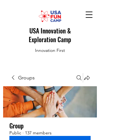
USA Innovation &
Exploration Camp
Innovation First
Groups
Group
Public
·
137 members