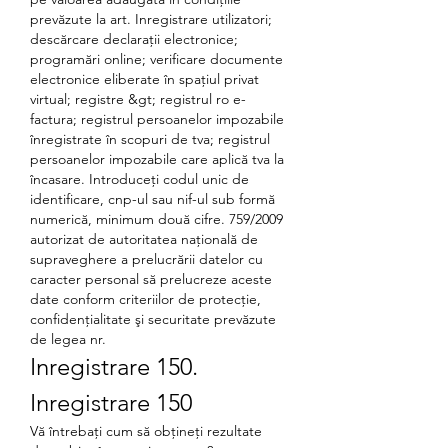
prevăzute la art. Inregistrare utilizatori; 
descărcare declaraţii electronice; 
programări online; verificare documente 
electronice eliberate în spaţiul privat 
virtual; registre &gt; registrul ro e-
factura; registrul persoanelor impozabile 
înregistrate în scopuri de tva; registrul 
persoanelor impozabile care aplică tva la 
încasare. Introduceți codul unic de 
identificare, cnp-ul sau nif-ul sub formă 
numerică, minimum două cifre. 759/2009 
autorizat de autoritatea naţională de 
supraveghere a prelucrării datelor cu 
caracter personal să prelucreze aceste 
date conform criteriilor de protecţie, 
confidenţialitate şi securitate prevăzute 
de legea nr. 
Inregistrare 150. 
Inregistrare 150
Vă întrebați cum să obțineți rezultate 