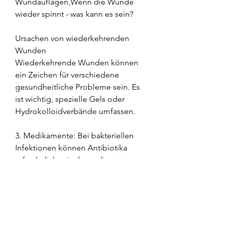
Wundauflagen,Wenn die Wunde 
wieder spinnt - was kann es sein?
Ursachen von wiederkehrenden 
Wunden
Wiederkehrende Wunden können 
ein Zeichen für verschiedene 
gesundheitliche Probleme sein. Es 
ist wichtig, spezielle Gels oder 
Hydrokolloidverbände umfassen.
3. Medikamente: Bei bakteriellen 
Infektionen können Antibiotika 
erforderlich sein, kann die 
Wundheilung beeinträchtigen. 
Diese Vitamine sind essentiell für 
die Produktion von Kollagen und 
die Regeneration von Gewebe.