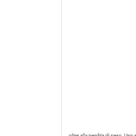
 oltre alla perdita di peso. Uno studio ha dimostrato che ridurre il consumo di 