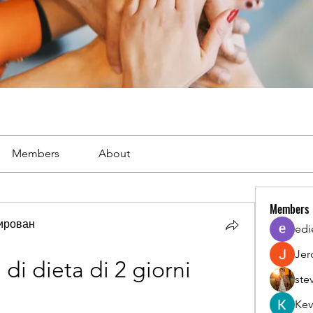
Members
About
Members
тирован
edi
Jer
 di dieta di 2 giorni 
ste
Kev