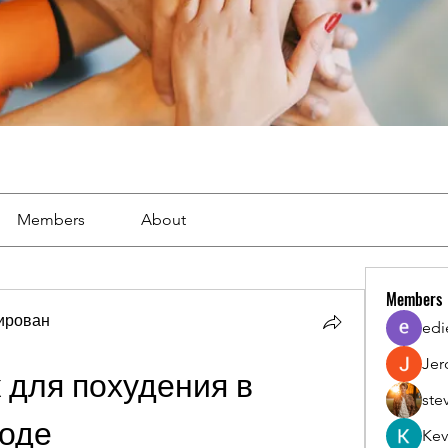
Members
About
Members
тирован
edi
Jer
для похудения в 
ste
роде
Kev