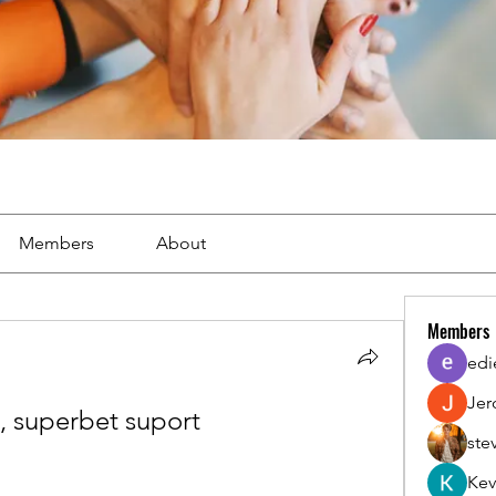
Members
About
Members
edi
Jer
, superbet suport
ste
Kev