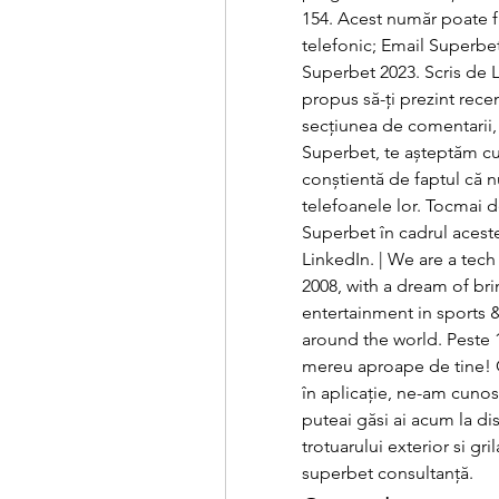
154. Acest număr poate fi 
telefonic; Email Superbet:
Superbet 2023. Scris de L
propus să-ți prezint recen
secțiunea de comentarii, 
Superbet, te așteptăm cu 
conștientă de faptul că 
telefoanele lor. Tocmai d
Superbet în cadrul acestei
LinkedIn. | We are a te
2008, with a dream of br
entertainment in sports
around the world. Peste 
mereu aproape de tine! C
în aplicație, ne-am cunosc
puteai găsi ai acum la disp
trotuarului exterior si gril
superbet consultanță.