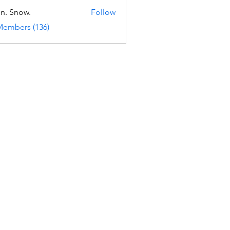
n. Snow.
Follow
Members (136)