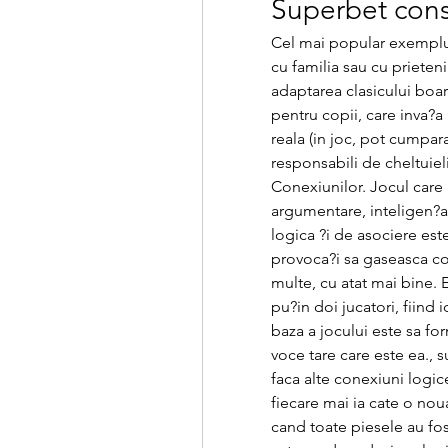
Superbet cons
Cel mai popular exemplu s
cu familia sau cu prieteni
adaptarea clasicului boar
pentru copii, care inva?a 
reala (in joc, pot cumpara
responsabili de cheltuie
Conexiunilor. Jocul care i
argumentare, inteligen?a v
logica ?i de asociere est
provoca?i sa gaseasca con
multe, cu atat mai bine. 
pu?in doi jucatori, fiind 
baza a jocului este sa fo
voce tare care este ea., s
faca alte conexiuni logice
fiecare mai ia cate o nou
cand toate piesele au fos