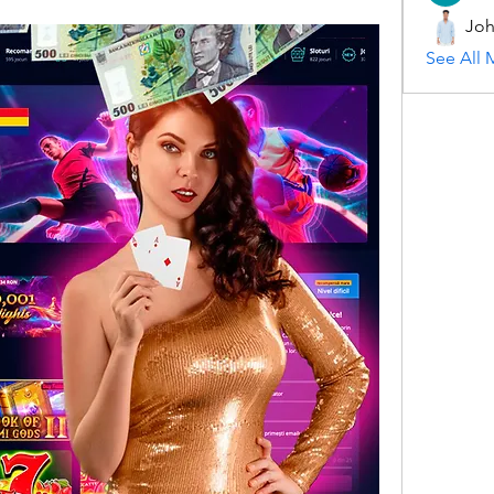
Joh
See All 