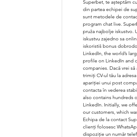
Superbet, te așteptăm cu r
din partea echipei de supo
sunt metodele de contact 
program chat live. Superbe
pruža najbolje iskustvo. 
iskustvu zajedno sa onli
iskoristiš bonus dobrodoš
LinkedIn, the world’s la
profile on LinkedIn and d
companies. Dacă vrei să a
trimiți CV-ul tău la adre
apariției unui post compat
contacta în vederea stabi
also contains hundreds o
LinkedIn. Initially, we o
our customers, which was
Echipa de la contact Sup
clienți folosesc WhatsApp
dispoziție un număr telefo