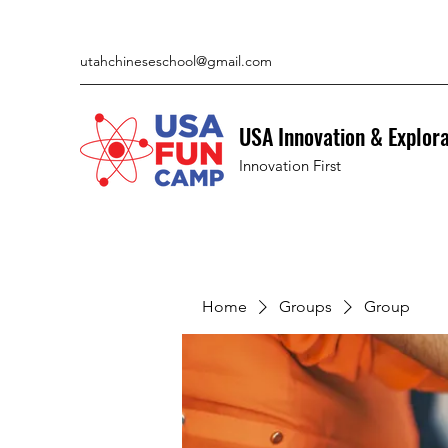
utahchineseschool@gmail.com
USA Innovation & Explor
Innovation First
Home
Groups
Group