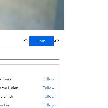
Join
e jonsan
Follow
ome Holan
Follow
ve smith
Follow
in Lim
Follow