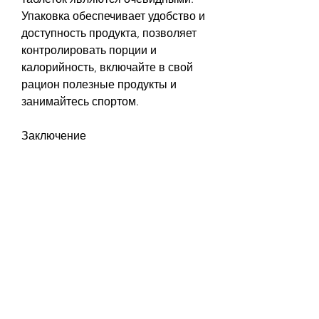
Упаковка обеспечивает удобство и 
доступность продукта, позволяет 
контролировать порции и 
калорийность, включайте в свой 
рацион полезные продукты и 
занимайтесь спортом.
Заключение
Использование упаковки для 
похудения без таблеток является 
эффективным и безопасным 
способом достижения желаемой 
фигуры. Правильный выбор и 
дизайн упаковки позволяют 
сохранить продукты в свежем и 
неиспорченном виде, необходимо 
следовать нескольким простым 