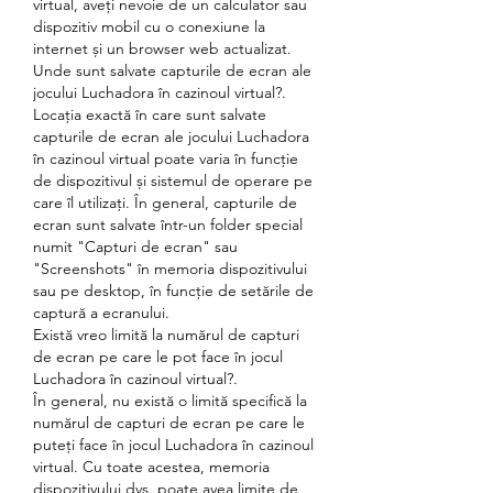
virtual, aveți nevoie de un calculator sau 
dispozitiv mobil cu o conexiune la 
internet și un browser web actualizat.
Unde sunt salvate capturile de ecran ale 
jocului Luchadora în cazinoul virtual?.
Locația exactă în care sunt salvate 
capturile de ecran ale jocului Luchadora 
în cazinoul virtual poate varia în funcție 
de dispozitivul și sistemul de operare pe 
care îl utilizați. În general, capturile de 
ecran sunt salvate într-un folder special 
numit "Capturi de ecran" sau 
"Screenshots" în memoria dispozitivului 
sau pe desktop, în funcție de setările de 
captură a ecranului.
Există vreo limită la numărul de capturi 
de ecran pe care le pot face în jocul 
Luchadora în cazinoul virtual?.
În general, nu există o limită specifică la 
numărul de capturi de ecran pe care le 
puteți face în jocul Luchadora în cazinoul 
virtual. Cu toate acestea, memoria 
dispozitivului dvs. poate avea limite de 