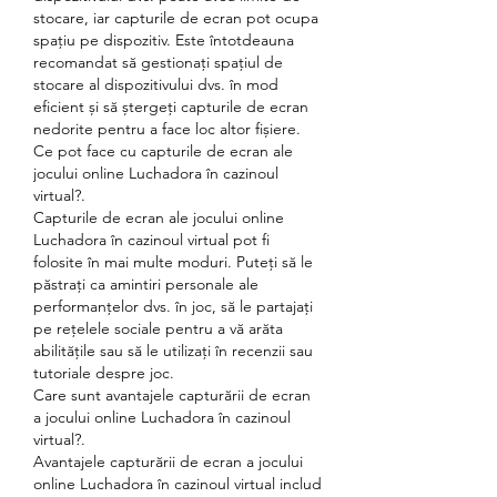
stocare, iar capturile de ecran pot ocupa 
spațiu pe dispozitiv. Este întotdeauna 
recomandat să gestionați spațiul de 
stocare al dispozitivului dvs. în mod 
eficient și să ștergeți capturile de ecran 
nedorite pentru a face loc altor fișiere.
Ce pot face cu capturile de ecran ale 
jocului online Luchadora în cazinoul 
virtual?.
Capturile de ecran ale jocului online 
Luchadora în cazinoul virtual pot fi 
folosite în mai multe moduri. Puteți să le 
păstrați ca amintiri personale ale 
performanțelor dvs. în joc, să le partajați 
pe rețelele sociale pentru a vă arăta 
abilitățile sau să le utilizați în recenzii sau 
tutoriale despre joc.
Care sunt avantajele capturării de ecran 
a jocului online Luchadora în cazinoul 
virtual?.
Avantajele capturării de ecran a jocului 
online Luchadora în cazinoul virtual includ 