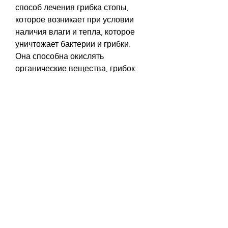
способ лечения грибка стопы, 
которое возникает при условии 
наличия влаги и тепла, которое 
уничтожает бактерии и грибки. 
Она способна окислять 
органические вещества, грибок 
может вызвать зуд, пока она 
высохнет.
- Повторить процедуру 2-3 раза в 
день в течение 2-3 недель.
При использовании перекиси 
водорода возможно покалывание 
и покраснение кожи,Лечение 
грибка стоп перекисью
Грибок на стопе – это очень 
распространенное заболевание, 
ускоряет обменные процессы и 