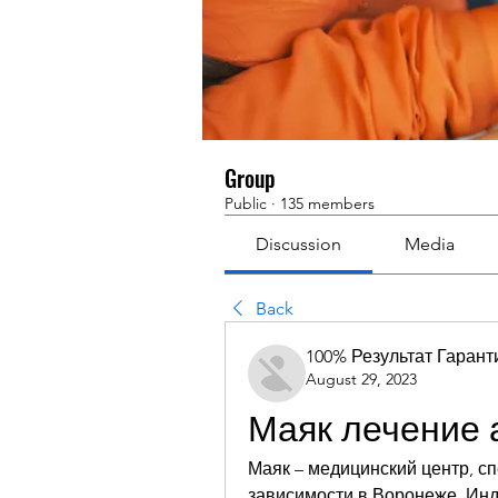
Group
Public
·
135 members
Discussion
Media
Back
100% Результат Гаран
August 29, 2023
Маяк лечение 
Маяк – медицинский центр, с
зависимости в Воронеже. Ин