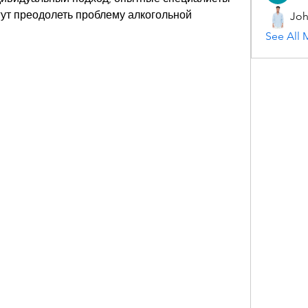
т преодолеть проблему алкогольной 
Joh
See All 