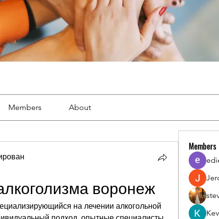
Members
About
Members
тирован
edi
Jer
алкоголизма воронеж
ste
пециализирующийся на лечении алкогольной 
Kev
дивидуальный подход, опытные специалисты 