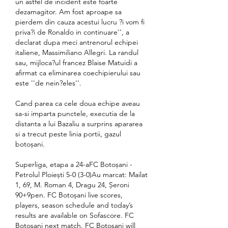
un astfel de incident este foarte 
dezamagitor. Am fost aproape sa 
pierdem din cauza acestui lucru ?i vom fi 
priva?i de Ronaldo in continuare'', a 
declarat dupa meci antrenorul echipei 
italiene, Massimiliano Allegri. La randul 
sau, mijloca?ul francez Blaise Matuidi a 
afirmat ca eliminarea coechipierului sau 
este ''de nein?eles''.
Cand parea ca cele doua echipe aveau 
sa-si imparta punctele, executia de la 
distanta a lui Bazaliu a surprins apararea 
si a trecut peste linia portii, gazul 
botoșani.
Superliga, etapa a 24-aFC Botoșani - 
Petrolul Ploiești 5-0 (3-0)Au marcat: Mailat 
1, 69, M. Roman 4, Dragu 24, Șeroni 
90+9pen. FC Botoșani live scores, 
players, season schedule and today’s 
results are available on Sofascore. FC 
Botoșani next match. FC Botoșani will 