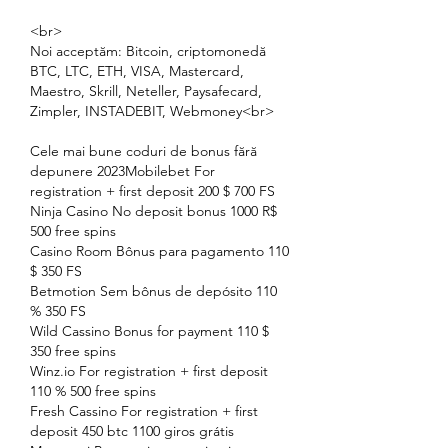
<br>
Noi acceptăm: Bitcoin, criptomonedă 
BTC, LTC, ETH, VISA, Mastercard, 
Maestro, Skrill, Neteller, Paysafecard, 
Zimpler, INSTADEBIT, Webmoney<br>
Cele mai bune coduri de bonus fără 
depunere 2023Mobilebet For 
registration + first deposit 200 $ 700 FS
Ninja Casino No deposit bonus 1000 R$ 
500 free spins
Casino Room Bônus para pagamento 110 
$ 350 FS
Betmotion Sem bônus de depósito 110 
% 350 FS
Wild Cassino Bonus for payment 110 $ 
350 free spins
Winz.io For registration + first deposit 
110 % 500 free spins
Fresh Cassino For registration + first 
deposit 450 btc 1100 giros grátis