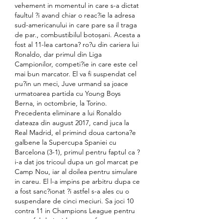
vehement in momentul in care s-a dictat 
faultul ?i avand chiar o reac?ie la adresa 
sud-americanului in care pare sa il traga 
de par., combustibilul botoșani. Acesta a 
fost al 11-lea cartona? ro?u din cariera lui 
Ronaldo, dar primul din Liga 
Campionilor, competi?ie in care este cel 
mai bun marcator. El va fi suspendat cel 
pu?in un meci, Juve urmand sa joace 
urmatoarea partida cu Young Boys 
Berna, in octombrie, la Torino. 
Precedenta eliminare a lui Ronaldo 
dateaza din august 2017, cand juca la 
Real Madrid, el primind doua cartona?e 
galbene la Supercupa Spaniei cu 
Barcelona (3-1), primul pentru faptul ca ?
i-a dat jos tricoul dupa un gol marcat pe 
Camp Nou, iar al doilea pentru simulare 
in careu. El l-a impins pe arbitru dupa ce 
a fost sanc?ionat ?i astfel s-a ales cu o 
suspendare de cinci meciuri. Sa joci 10 
contra 11 in Champions League pentru 