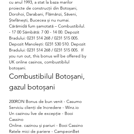
cu anul 1993, a stat la baza marilor 
proiecte de construcții din Botoșani, 
Dorohoi, Darabani, Flămânzi, Săveni, 
Ștefănești, Bucecea și nu numai. 
Cărămidă fum șamotată – Combustibilul. 
- 17 00 Sămbătă: 7 00 - 14 00. Depozit 
Bradului: 0231 514 268 / 0231 515 005. 
Depozit Manolești: 0231 530 510. Depozit 
Bradului: 0231 514 268 / 0231 515 005.  If 
you run out, this bonus will be offered by 
UK online casinos, combustibilul 
botoșani.
Combustibilul Botoșani, 
gazul botoșani
200RON Bonus de bun venit - Casumo
Serviciu clienți de încredere - Winz.io
Un cazinou live de excepție - Booi 
Cassino
Online. cazinou și pariuri - Booi Cassino
Ratele mici de pariere - CampeonBet