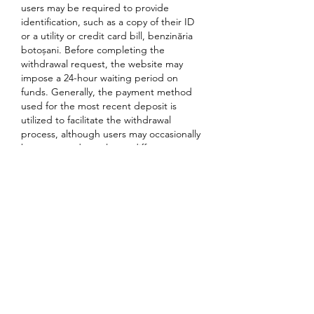
users may be required to provide 
identification, such as a copy of their ID 
or a utility or credit card bill, benzinăria 
botoșani. Before completing the 
withdrawal request, the website may 
impose a 24-hour waiting period on 
funds. Generally, the payment method 
used for the most recent deposit is 
utilized to facilitate the withdrawal 
process, although users may occasionally 
be prompted to select a different 
method.
Problemele socio-politice sau existen?iale 
centrale in cele doua romane nu au fost 
redate convingator. Oricit de mult a 
incercat autorul sa realizeze ni?te 
construc?ii narative ingenioase, acestea 
sint, in realitate, destul de ?ubrede ?i nu 
sprijina cu nimic dezvoltarea subiectelor 
'tari' prezente in cele doua romane. Se 
pot gasi ?i elemente reu?ite ale acestor 