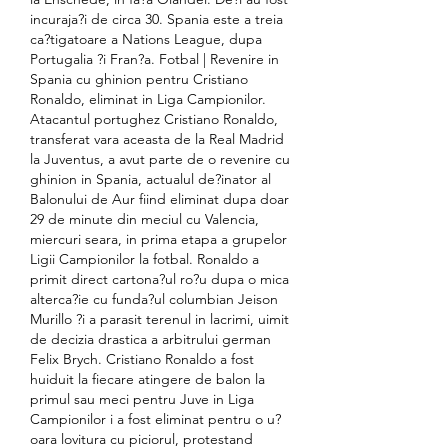
incuraja?i de circa 30. Spania este a treia 
ca?tigatoare a Nations League, dupa 
Portugalia ?i Fran?a. Fotbal | Revenire in 
Spania cu ghinion pentru Cristiano 
Ronaldo, eliminat in Liga Campionilor. 
Atacantul portughez Cristiano Ronaldo, 
transferat vara aceasta de la Real Madrid 
la Juventus, a avut parte de o revenire cu 
ghinion in Spania, actualul de?inator al 
Balonului de Aur fiind eliminat dupa doar 
29 de minute din meciul cu Valencia, 
miercuri seara, in prima etapa a grupelor 
Ligii Campionilor la fotbal. Ronaldo a 
primit direct cartona?ul ro?u dupa o mica 
alterca?ie cu funda?ul columbian Jeison 
Murillo ?i a parasit terenul in lacrimi, uimit 
de decizia drastica a arbitrului german 
Felix Brych. Cristiano Ronaldo a fost 
huiduit la fiecare atingere de balon la 
primul sau meci pentru Juve in Liga 
Campionilor i a fost eliminat pentru o u?
oara lovitura cu piciorul, protestand 