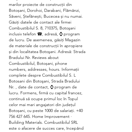
marilor proiecte de construcții din 
Botoșani, Dorohoi, Darabani, Flămânzi, 
Săveni, Ștefănești, Bucecea și nu numai. 
Găsiți datele de contact ale firmei 
Combustibilul S. 8, 710375, Botoşani 
inclusiv telefon ☎, adresă, ⌚ program 
de lucru. De asemenea, găsiți Magazin 
de materiale de construcţii în apropiere 
și din localitatea Botoşani. Adresă: Strada 
Bradului Nr. Reviews about 
Combustibilul, Botoșani, phone 
numbers, addresses, hours. Informaţii 
complete despre Combustibilul S. L 
Botosani din Botoşani, Strada Bradului 
Nr. , date de contact, ⌚ program de 
lucru. Formens, firmă cu capital francez, 
continuă să ocupe primul loc în Topul 
celor mai mari angajatori din județul 
Botoșani, cu peste 1000 de salariați. +40 
756 427 645. Home Improvement · 
Building Materials. Combustibilul SRL 
este o afacere de succes care, începând 