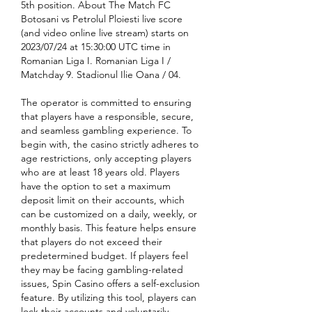
5th position. About The Match FC 
Botosani vs Petrolul Ploiesti live score 
(and video online live stream) starts on 
2023/07/24 at 15:30:00 UTC time in 
Romanian Liga I. Romanian Liga I / 
Matchday 9. Stadionul Ilie Oana / 04. 
The operator is committed to ensuring 
that players have a responsible, secure, 
and seamless gambling experience. To 
begin with, the casino strictly adheres to 
age restrictions, only accepting players 
who are at least 18 years old. Players 
have the option to set a maximum 
deposit limit on their accounts, which 
can be customized on a daily, weekly, or 
monthly basis. This feature helps ensure 
that players do not exceed their 
predetermined budget. If players feel 
they may be facing gambling-related 
issues, Spin Casino offers a self-exclusion 
feature. By utilizing this tool, players can 
lock their accounts and voluntarily 