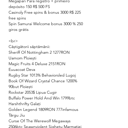
Megapari Para registro + primeiro 
depósito 150 R$ 500 FS
Casinoly Free spins & bonus 3000 R$ 225 
free spins
Spin Samurai Welcome bonus 3000 % 250 
giros grátis
<br>
Câștigătorii săptămânii:
Sheriff Of Nottingham 2 1277RON 
Uamom Ploiești 
Magic Fruits 4 Deluxe 2151RON 
Euuacoat Deva 
Rugby Star 1013% Behaviorsled Lugoj 
Book Of Wizard Crystal Chance 1200% 
90but Ploiești 
Rockstar 2053$ Lipua Cugir 
Buffalo Power Hold And Win 1799btc 
Harshthrifty Galați 
Golden Legend 1809RON 777infamous 
Târgu Jiu 
Curse Of The Werewolf Megaways 
2506btc Spawnviolent Sighetu Marmației 