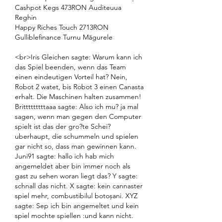
Cashpot Kegs 473RON Auditeuua 
Reghin 
Happy Riches Touch 2713RON 
Gulliblefinance Turnu Măgurele 
<br>Iris Gleichen sagte: Warum kann ich 
das Spiel beenden, wenn das Team 
einen eindeutigen Vorteil hat? Nein, 
Robot 2 watet, bis Robot 3 einen Canasta 
erhalt. Die Maschinen halten zusammen! 
Britttttttttaaa sagte: Also ich mu? ja mal 
sagen, wenn man gegen den Computer 
spielt ist das der gro?te Schei? 
uberhaupt, die schummeln und spielen 
gar nicht so, dass man gewinnen kann. 
Juni91 sagte: hallo ich hab mich 
angemeldet aber bin immer noch als 
gast zu sehen woran liegt das? Y sagte: 
schnall das nicht. X sagte: kein cannaster 
spiel mehr, combustibilul botoșani. XYZ 
sagte: Sep ich bin angemeltet und kein 
spiel mochte spiellen :und kann nicht. 