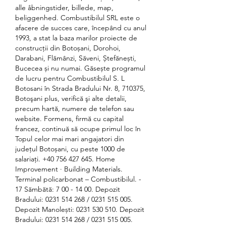
alle åbningstider, billede, map, 
beliggenhed. Combustibilul SRL este o 
afacere de succes care, începând cu anul 
1993, a stat la baza marilor proiecte de 
construcții din Botoșani, Dorohoi, 
Darabani, Flămânzi, Săveni, Ștefănești, 
Bucecea și nu numai. Găsește programul 
de lucru pentru Combustibilul S. L 
Botosani în Strada Bradului Nr. 8, 710375, 
Botoşani plus, verifică şi alte detalii, 
precum hartă, numere de telefon sau 
website. Formens, firmă cu capital 
francez, continuă să ocupe primul loc în 
Topul celor mai mari angajatori din 
județul Botoșani, cu peste 1000 de 
salariați. +40 756 427 645. Home 
Improvement · Building Materials. 
Terminal policarbonat – Combustibilul. - 
17 Sămbătă: 7 00 - 14 00. Depozit 
Bradului: 0231 514 268 / 0231 515 005. 
Depozit Manolești: 0231 530 510. Depozit 
Bradului: 0231 514 268 / 0231 515 005. 