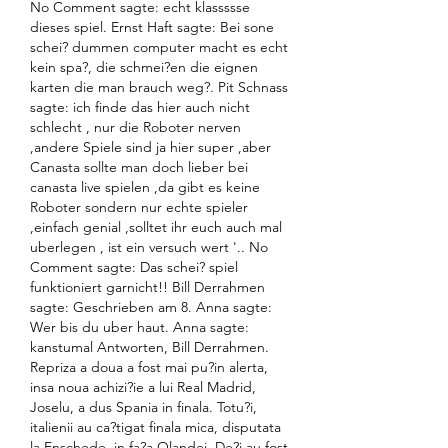
No Comment sagte: echt klassssse 
dieses spiel. Ernst Haft sagte: Bei sone 
schei? dummen computer macht es echt 
kein spa?, die schmei?en die eignen 
karten die man brauch weg?. Pit Schnass 
sagte: ich finde das hier auch nicht 
schlecht , nur die Roboter nerven 
,andere Spiele sind ja hier super ,aber 
Canasta sollte man doch lieber bei 
canasta live spielen ,da gibt es keine 
Roboter sondern nur echte spieler 
,einfach genial ,solltet ihr euch auch mal 
uberlegen , ist ein versuch wert '.. No 
Comment sagte: Das schei? spiel 
funktioniert garnicht!! Bill Derrahmen 
sagte: Geschrieben am 8. Anna sagte: 
Wer bis du uber haut. Anna sagte: 
kanstumal Antworten, Bill Derrahmen. 
Repriza a doua a fost mai pu?in alerta, 
insa noua achizi?ie a lui Real Madrid, 
Joselu, a dus Spania in finala. Totu?i, 
italienii au ca?tigat finala mica, disputata 
la Enschede, in fa?a Olandei. De?i au fost 