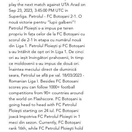
play the next match against UTA Arad on 
Sep 23, 2023, 3:45:00 PM UTC in 
Superliga. Petrolul - FC Botoșani 2-1. O 
nouă victorie pentru ”lupii galbeni”! 
Petrolul Ploiești s-a impus pe teren 
propriu în fața celor de la FC Botoșani cu 
scorul de 2-1 în etapa cu numărul nouă 
din Liga 1. Petrolul Ploiești și FC Botoșani 
s-au întâlnit de opt ori în Liga 1. De cinci 
ori au ieșit învingători prahovenii, în timp 
ce moldovenii s-au impus de două ori. 
Înaintea meciului direct de duminică 
seara, Petrolul se află pe val. 18/03/2023 - 
Romanian Liga I. Besides FC Botosani 
scores you can follow 1000+ football 
competitions from 90+ countries around 
the world on Flashscore. FC Botoșani is 
going head to head with FC Petrolul 
Ploieşti starting on 24 iul. FC Botoșani 
joacă împotriva FC Petrolul Ploieşti in 1 
meci din sezon. Currently, FC Botoșani 
rank 16th, while FC Petrolul Ploieşti hold 