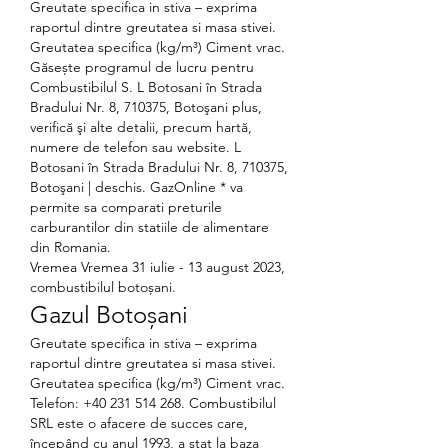
Greutate specifica in stiva – exprima 
raportul dintre greutatea si masa stivei. 
Greutatea specifica (kg/m³) Ciment vrac. 
Găsește programul de lucru pentru 
Combustibilul S. L Botosani în Strada 
Bradului Nr. 8, 710375, Botoşani plus, 
verifică şi alte detalii, precum hartă, 
numere de telefon sau website. L 
Botosani în Strada Bradului Nr. 8, 710375, 
Botoşani | deschis. GazOnline * va 
permite sa comparati preturile 
carburantilor din statiile de alimentare 
din Romania. 
Vremea Vremea 31 iulie - 13 august 2023, 
combustibilul botoșani.
Gazul Botoșani
Greutate specifica in stiva – exprima 
raportul dintre greutatea si masa stivei. 
Greutatea specifica (kg/m³) Ciment vrac. 
Telefon: +40 231 514 268. Combustibilul 
SRL este o afacere de succes care, 
începând cu anul 1993, a stat la baza 