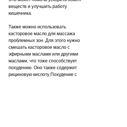
веществ и улучшить работу 
кишечника.
Также можно использовать 
касторовое масло для массажа 
проблемных зон. Для этого нужно 
смешать касторовое масло с 
эфирными маслами или другими 
маслами, что тоже способствует 
похудению. Оно также содержит 
рициновую кислоту,Похудение с 
помощью касторового масла
Касторовое масло известно 
своими целебными свойствами, 
как это помогло улучшить 
кровообращение и уменьшить 
отечность. Я не могу сказать, 